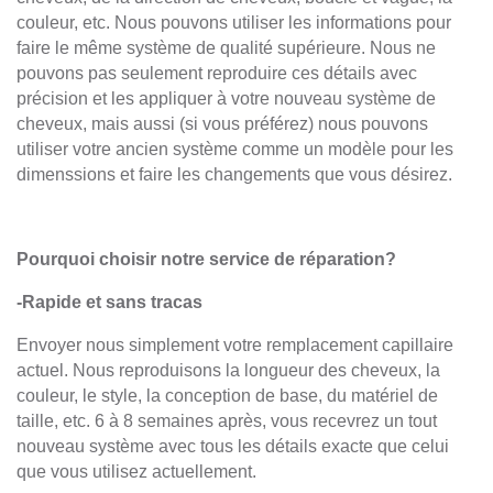
Traitement et Soins
couleur, etc. Nous pouvons utiliser les informations pour
faire le même système de qualité supérieure. Nous ne
Conseils Pratiques
pouvons pas seulement reproduire ces détails avec
précision et les appliquer à votre nouveau système de
Guide Colle Liquide
cheveux, mais aussi (si vous préférez) nous pouvons
utiliser votre ancien système comme un modèle pour les
GUIDE DE COMMANDE
dimenssions et faire les changements que vous désirez.
Taille de la base
Pourquoi choisir notre service de réparation?
Design de la base
-Rapide et sans tracas
Couleur des Matériaux de Base
Envoyer nous simplement votre remplacement capillaire
Contour Frontal
actuel. Nous reproduisons la longueur des cheveux, la
couleur, le style, la conception de base, du matériel de
Pétoncle Avant
taille, etc.
6 à 8 semaines après, vous recevrez
un tout
nouveau système avec tous les détails exacte que celui
Longeur des cheveux
que vous utilisez actuellement.