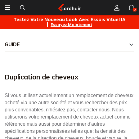
0
s
Testez Votre Nouveau Look Avec Essais Vituel IA
|
Essayez Maintenant
GUIDE
Soin des Cheveux
Conseil de fixation de ladhésif
Duplication de cheveux
Conseils de Fixation du Ruban Adhésif
Si vous utilisez actuellement un remplacement de cheveux
acheté via une autre société et vous rechercher des prix
Conseil denlèvement
plus convenables, n'hésitez pas, contacter nous. Nous
utiliserons votre remplacement de cheveux actuel comme
Conseils de Nettoyage
référence mais aussi pour déterminer d'autres
spécifications personnalisées telles que; la densité des
Conseils de Shampooing
cheveux, de la direction de cheveux, boucle et vague, la