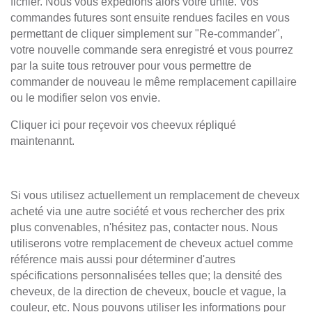
fichier.
Nous vous expédions alors votre unité. Vos
commandes futures sont ensuite rendues faciles en vous
Aide
permettant de cliquer simplement sur "Re-commander",
votre nouvelle commande sera enregistré et vous pourrez
FAQ
par la suite tous retrouver pour vous permettre de
Télécharger le bon de commande
commander de nouveau le même remplacement capillaire
ou le modifier selon vos envie.
Télécharger le catalogue
Cliquer ici pour reçevoir vos cheevux répliqué
maintenannt.
Réapprovisionnement client existant
Réparer lancien système
Si vous utilisez actuellement un remplacement de cheveux
Duplication de cheveux
acheté via une autre société et vous rechercher des prix
plus convenables, n'hésitez pas, contacter nous. Nous
Erreurs de commande courantes
utiliserons votre remplacement de cheveux actuel comme
référence mais aussi pour déterminer d'autres
spécifications personnalisées telles que; la densité des
cheveux, de la direction de cheveux, boucle et vague, la
couleur, etc. Nous pouvons utiliser les informations pour