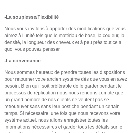
Boucles et Ondulations
-La souplesse/Flexibilité
Densité de cheveux
Nous vous invitons à apporter des modifications que vous
Direction des cheveux
aimez à l'unité tels que le matériau de base, la couleur, la
densité, la longueur des cheveux et à peu près tout ce à
Couleur des Cheveux
quoi vous pouvez pensser.
Highlights
-La convenance
Nous sommes heureux de prendre toutes les dispositions
Cheveux Gris
pour retourner votre ancien système dès que vous en avez
besoin.
Bien qu'il soit préférable de le garder pendant le
Noeuds Blanchis
processus de réplication
nous nous rendons compte que
un grand nombre de nos clients ne veulent pas se
Type de Cheveux
retroutruver sans sans leur postiche pendant un certain
temps.
Si nécessaire, une fois que nous recevons votre
Service Urgent
système actuel, nous allons enregistrer toutes les
informations nécessaires et garder tous les détails sur le
Coupe de Cheveux et Style