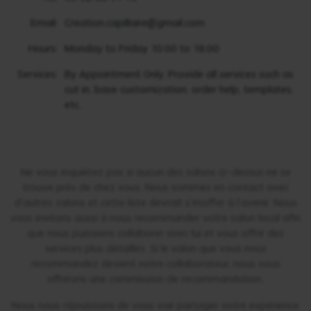
Email
:
Creation.capillaire@gmail.com
Hours
:
Monday to Friday 10:00 to 18:00
Services
:
By Appointment Only. Provide all services such as
cut in, base customization, order help, templates,
etc.
Ne vous inquiétez pas si aucun des salons ci-dessus ne se
trouve près de chez vous. Nous sommes en contact avec
d'autres salons et cette liste devrait s'étoffer à l'avenir. Nous
vous invitons aussi à nous recommander votre salon local afin
que nous puissions collaborer avec lui et vous offrir des
services plus détaillés. Si le salon que vous nous
recommandez devient notre collaborateur, nous vous
offrirons une commission de recommandation.
Nous nous réjouissons de vous voir partager votre expérience