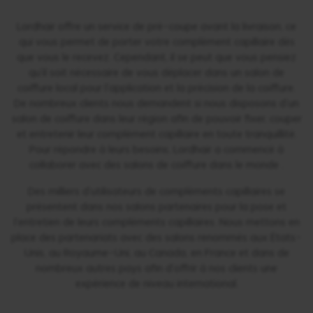
Lordhair offre un service de pré-coupe avant la livraison, ce
qui vous permet de porter votre complément capillaire dès
que vous le recevez. Cependant, il se peut que vous pensiez
qu'il soit nécessaire de vous déplacer dans un salon de
coiffure local pour l'application et la précision de la coiffure.
De nombreux clients nous demandent si nous disposons d'un
salon de coiffure dans leur région afin de pouvoir fixer, couper
et entretenir leur complément capillaire en toute tranquillité.
Pour répondre à leurs besoins, Lordhair a commencé à
collaborer avec des salons de coiffure dans le monde .
Des milliers d'utilisateurs de compléments capillaires se
présentent dans nos salons partenaires pour la pose et
l'entretien de leurs compléments capillaires. Nous mettons en
place des partenariats avec des salons renommés aux États-
Unis, au Royaume-Uni, au Canada, en France et dans de
nombreux autres pays afin d'offrir à nos clients une
expérience de niveau international.