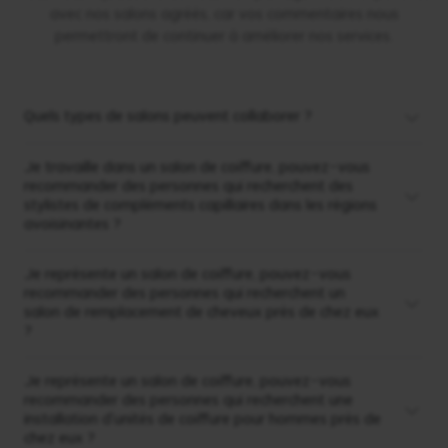
avec nos salons agréés, car vos commentaires nous
permettront de continuer à améliorer nos services.
Quels types de salons peuvent collaborer ?
Je travaille dans un salon de coiffure, pouvez-vous
recommander des personnes qui recherchent des
stylistes de compléments capillaires dans les régions
avoisinantes ?
Je représente un salon de coiffure, pouvez-vous
recommander des personnes qui recherchent un
salon de remplacement de cheveux près de chez eux
?
Je représente un salon de coiffure, pouvez-vous
recommander des personnes qui recherchent une
installation d'unités de coiffure pour hommes près de
chez eux ?