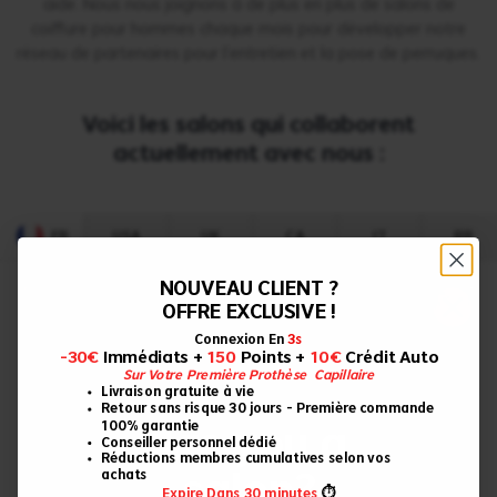
aide. Nous nous joignons à de plus en plus de salons de
coiffure pour hommes chaque mois pour développer notre
réseau de partenaires pour l'entretien et la pose de perruques.
Voici les salons qui collaborent
actuellement avec nous :
FR
USA
UK
CA
IT
BR
NOUVEAU CLIENT ?
OFFRE EXCLUSIVE !
Connexion En
3s
-30€
Immédiats +
150
Points +
10€
Crédit Auto
Sur Votre Première Prothèse Capillaire
FR
Livraison gratuite à vie
Retour sans risque 30 jours – Première commande
100% garantie
Are you a
Conseiller personnel dédié
Réductions membres cumulatives selon vos
achats
salon?
Expire Dans 30 minutes
⏱