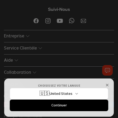
Suivi-Nous
Entreprise
Service Clientèle
Aide
Collaboration
Produit
CHOISISSEZ VOTRE LANGUE
🇺🇸
United States
EUR
Français
États-Unis
€
Continuer
Copyright © 2026 Lordhair
Termes & Conditions
Politique Confidentialité