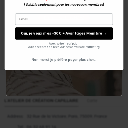
(
Valable seulement pour les nouveaux membres
)
Partner with us NOW
Oui, je veux mes -30€ + Avantages Membre →
Avec votre inscription
Vous acceptez de recevoir des emails de marketing
Non merci, je préfère payer plus cher...
L'ATELIER DE CRÉATION CAPILLAIRE
Carte
Address
:
32 Rue de la Victoire, Paris, 75009, France
Tel
:
06 32 68 91 14