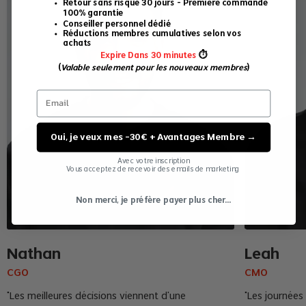
Retour sans risque 30 jours – Première commande
100% garantie
Conseiller personnel dédié
Réductions membres cumulatives selon vos
achats
Expire Dans 30 minutes
⏱
(
Valable seulement pour les nouveaux membres
)
Oui, je veux mes -30€ + Avantages Membre →
Avec votre inscription
Vous acceptez de recevoir des emails de marketing
Non merci, je préfère payer plus cher...
Nathan
Leah
CGO
CMO
"Les meilleures décisions viennent d'une
"Les journées