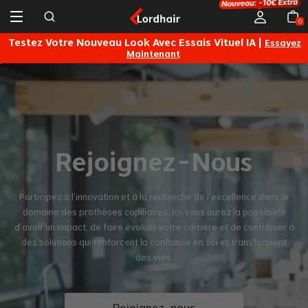
0
s
Testez Votre Nouveau Look Avec Essais Vituel IA |
Essayez
Maintenant
Rejoignez-Nous
Participez à l'innovation et à la recherche de l'excellence dans le
domaine des prothèses capillaires. Ici, vous aurez la possibilité
d'avoir un impact, de faire évoluer votre carrière et de contribuer à
des solutions qui renforcent la confiance en soi et transforment
des vies.