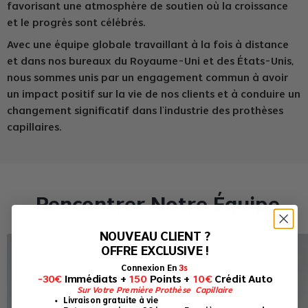
favorisant une atmosphère de soutien où la croissance
et le progrès sont célébrés.
Avec une équipe globale travaillant à la fois à distance
et dans nos bureaux du Royaume-Uni et des États-Unis,
nous sommes unis par un engagement commun à avoir
un impact positif sur la vie de nos clients et à conduire un
changement significatif dans l'industrie des prothèses
capillaires.
Rencontrer Notre Équipe
NOUVEAU CLIENT ?
OFFRE EXCLUSIVE !
Connexion En
3s
-30€
Immédiats +
150
Points +
10€
Crédit Auto
Sur Votre Première Prothèse Capillaire
Livraison gratuite à vie