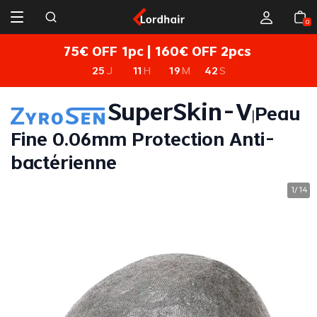
0
75€ OFF 1pc | 160€ OFF 2pcs
25
J
11
H
19
M
42
S
ZyroSen SuperSkin-V
Peau
|
Fine 0.06mm Protection Anti-
bactérienne
1
14
/