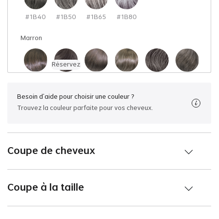
C
#1B40
#1B50
#1B65
#1B80
L
Marron
D
Réservez
T
#2
#205
#210
#220
#230
#240
en
Besoin d'aide pour choisir une couleur ?
O
Réservez
Trouvez la couleur parfaite pour vos cheveux.
#250
#3
#305
#310
#320
#330
D
A
Coupe de cheveux
R
#340
#350
#365
#380
#4
#4ASH
d'
Coupe à la taille
#410
#420
#430
#440
#450
#5
E