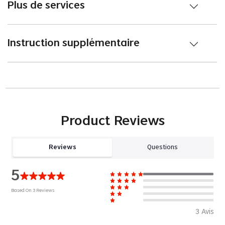
Plus de services
Réservez
Q
#510
#580
#6
#7
#7ASH
Instruction supplémentaire
Blonde
#18
#22
Product Reviews
Reviews
Questions
5
Based On
3
Reviews
3
Avis