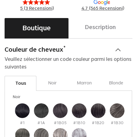
5
(
3
Recensioni)
4.7 (565 Recensioni)
Boutique
Description
*
Couleur de cheveux
D
Veuillez sélectionner un code couleur parmi les options
suivantes
Z
D
Noir
Marron
Blonde
Tous
Du
Noir
dé
ap
si
#1
#1A
#1B05
#1B10
#1B20
#1B30
D
Co