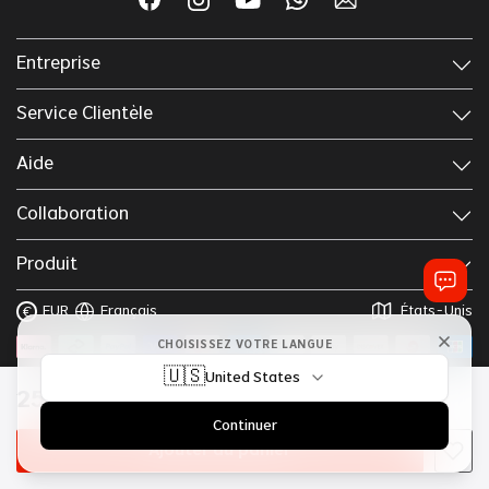
Entreprise
Service Clientèle
Aide
Collaboration
Produit
EUR
Français
États-Unis
€
CHOISISSEZ VOTRE LANGUE
🇺🇸
United States
Copyright © 2025 Lordhair
Termes & Conditions
250
,
85
€
Politique Confidentialité
Continuer
Ajouter au panier