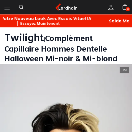
0
Solde Mois Lordhair 45€/1pc 100€/2pcs
Achetez
L
Twilight
Complément
|
Capillaire Hommes Dentelle
Halloween Mi-noir & Mi-blond
1
6
/