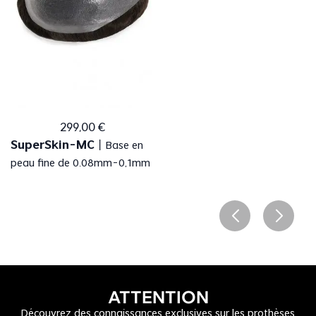
299
,
00
€
SuperSkin-MC
丨
Base en
peau fine de 0.08mm-0,1mm
ATTENTION
Découvrez des connaissances exclusives sur les prothèses