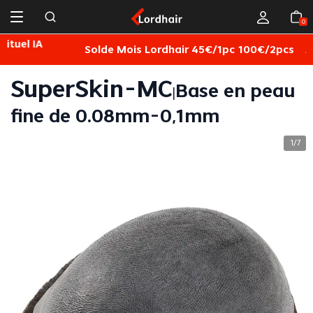
0
Solde Mois Lordhair 45€/1pc 100€/2pcs
Achetez
L
SuperSkin-MC
Base en peau
|
fine de 0.08mm-0,1mm
1
7
/