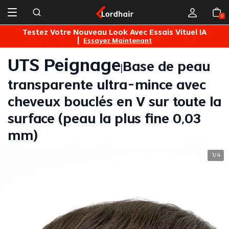
0
s
Testez Votre Nouveau Look Avec Essais Vituel IA
|
Essayez Maintenant
UTS Peignage
Base de peau
|
transparente ultra-mince avec
cheveux bouclés en V sur toute la
surface (peau la plus fine 0,03
mm)
1
4
/