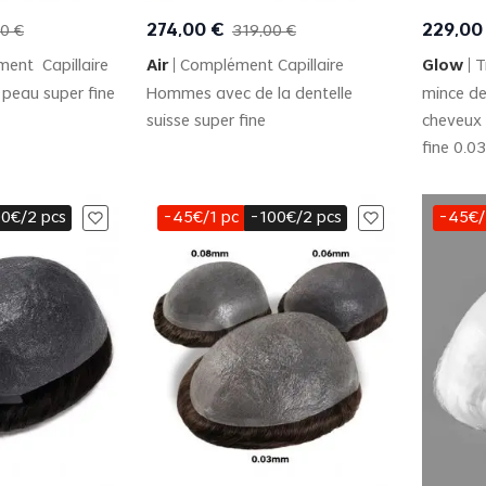
 View
Quick View
274
,
00
€
229
,
00
0
€
319
,
00
€
ent Capillaire
Air
Complément Capillaire
Glow
T
peau super fine
Hommes avec de la dentelle
mince de
suisse super fine
cheveux 
fine 0.0
0€/2 pcs
-45€/1 pc
-100€/2 pcs
-45€/