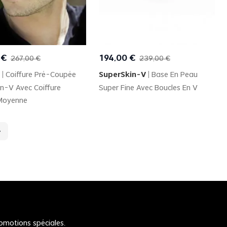
Quick View
Quick View
€
194
,
00
€
267
,
00
€
239
,
00
€
Coiffure Pré-Coupée
SuperSkin-V
Base En Peau
n-V Avec Coiffure
Super Fine Avec Boucles En V
 Moyenne
romotions spéciales.