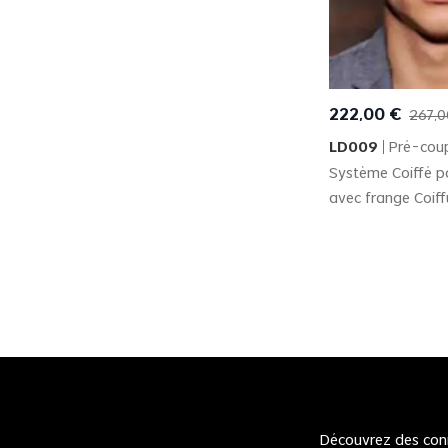
Quick
222
,
00
€
267
,
0
LD009
Pré-cou
Système Coiffé 
avec frange Coiff
Découvrez des conna