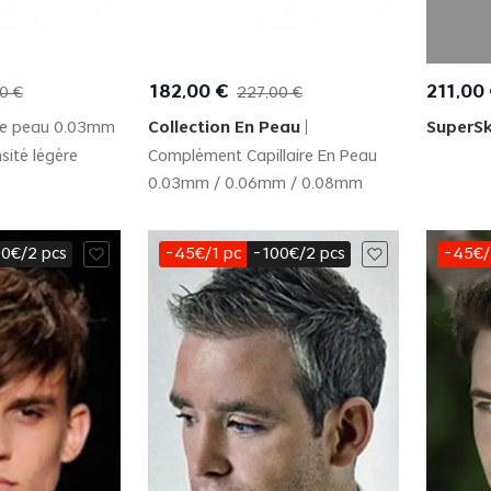
 View
Quick View
182
,
00
€
211
,
00
0
€
227
,
00
€
de peau 0.03mm
Collection En Peau
SuperSk
sité légère
Complément Capillaire En Peau
0.03mm / 0.06mm / 0.08mm
0€/2 pcs
-45€/1 pc
-100€/2 pcs
-45€/