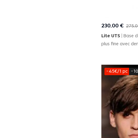
Quick
230
,
00
€
275
,
0
Lite UTS
Base 
plus fine avec den
-45€/1 pc
-10