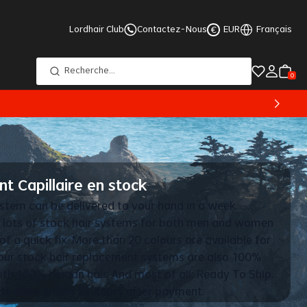
Lordhair Club
Contactez-Nous
EUR
Français
€
Recherche
...
0
 Capillaire en stock
ystem can be delivered to your hand in a week.
s lots of stock hair systems for both men and women
of a quick fix. More than 20 colours are available for
l our stock hair replacement systems are also 100%
h 100% human hair. And most of all: Ready To Ship.
be done within 24 hours after payment.