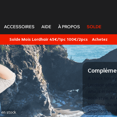
ACCESSOIRES
AIDE
À PROPOS
SOLDE
Solde Mois Lordhair 45€/1pc 100€/2pcs
Achetez
Complément
A stock hair s
Lordhair offer
who is in need 
each style. Al
hand-made, wit
Shipment can 
 en stock