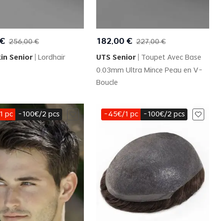
Quick View
Quick View
€
182
,
00
€
256
,
00
€
227
,
00
€
in Senior
Lordhair
UTS Senior
Toupet Avec Base
0.03mm Ultra Mince Peau en V-
Boucle
1 pc
-100€/2 pcs
-45€/1 pc
-100€/2 pcs