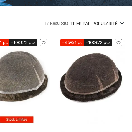
17 Résultats
TRIER PAR
POPULARITÉ
1 pc
-100€/2 pcs
-45€/1 pc
-100€/2 pcs