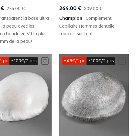
Quick View
Quick View
€
264
,
00
€
274
,
00
€
309
,
00
€
ransparent la base ultra-
Champion
Complément
 la peau avec les
Capillaire Hommes dentelle
en boucle en V ( la plus
français sur tout
3mm de la peau)
1 pc
-100€/2 pcs
-45€/1 pc
-100€/2 pcs