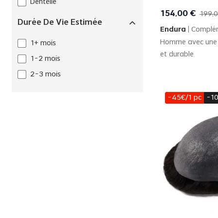
Dentelle
Quick
154
,
00
€
199
,
0
Durée De Vie Estimée
Endura
Complém
Homme avec une 
1+ mois
et durable
1-2 mois
2-3 mois
-45€/1 pc
-10