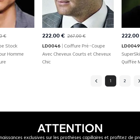
 View
Quick View
222
,
00
€
222
,
00
0
€
267
,
00
€
pe Stock
LD0046
Coiffure Pré-Coupe
LD0049
pour Homme
Avec Cheveux Courts et Cheveux
SuperSki
ure
Chic
Quiffée
1
2
ATTENTION
issances exclusives sur les prothèses capillaires et profitez de p