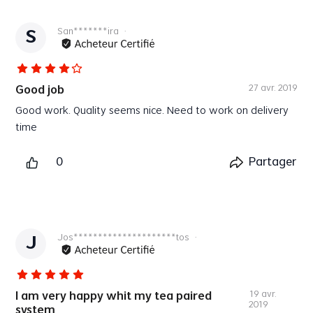
San*******ira
·
S
27 avr. 2019
Good job
Need to work on delivery
time
Plus
0
Partager
Jos*********************tos
·
J
19 avr.
I am very happy whit my tea paired
2019
system