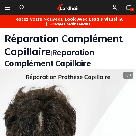
0
Solde Mois Lordhair 45€/1pc 100€/2pcs
Achetez
L
Réparation Complément
Capillaire
Réparation
|
Complément Capillaire
1
3
/