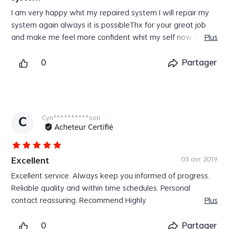
I am very happy whit my repaired system
I will repair my
system again always it is possible
Thx for your great job
and make me feel more confident whit my self now I can
Plus
not imagine my self again bold lol
Thank you so much again
Lorhair
0
Partager
Cyn**********son
·
C
03 avr. 2019
Excellent
Excellent service. Always keep you informed of progress.
Reliable quality and within time schedules. Personal
contact reassuring. Recommend Highly
Plus
0
Partager