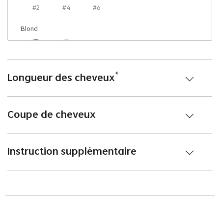
#2
#4
#6
Blond
#8
#613
*
Longueur des cheveux
Coupe de cheveux
Instruction supplémentaire