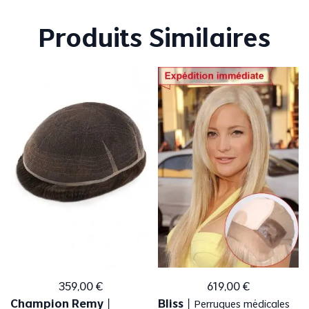
Produits Similaires
359
,
00
€
619
,
00
€
Champion Remy
Bliss
丨
丨
Perruques médicales