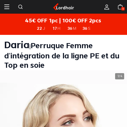
0
45€ OFF 1pc | 100€ OFF 2pcs
22
J
17
H
36
M
36
S
Daria
Perruque Femme
|
d'intégration de la ligne PE et du
Top en soie
1
4
/