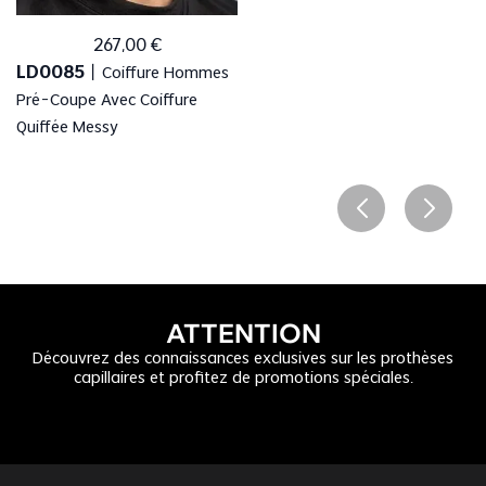
267
,
00
€
LD0085
丨
Coiffure Hommes
Pré-Coupe Avec Coiffure
Quiffée Messy
ATTENTION
Découvrez des connaissances exclusives sur les prothèses
capillaires et profitez de promotions spéciales.