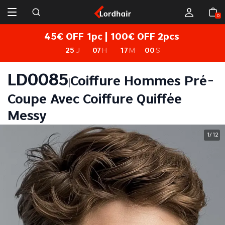
0
45€ OFF 1pc | 100€ OFF 2pcs
25
J
07
H
16
M
59
S
LD0085
Coiffure Hommes Pré-
|
Coupe Avec Coiffure Quiffée
Messy
1
12
/