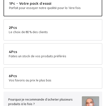
1Pc - Votre pack d'essai
Parfait pour essayer notre qualité pour la 1ère fois
#440
#450
#5
#560
#580
#6
2Pcs
#7
#7ASH
Le choix de 80 % des clients
Blonde
4Pcs
Faites un stock de vos produits préférés
#18
#22
6Pcs
Vos favoris au prix le plus bas
Pourquoi je recommande d'acheter plusieurs
produits à la fois ?