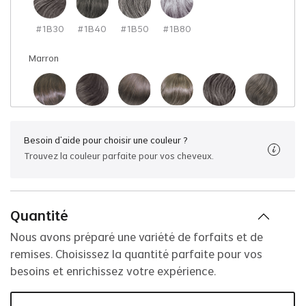
#1B30
#1B40
#1B50
#1B80
Marron
#2
#205
#210
#220
#230
#240
Besoin d'aide pour choisir une couleur ?
Trouvez la couleur parfaite pour vos cheveux.
#250
#260
#280
#3
#305
#310
Quantité
#320
#330
#340
#350
#360
#380
Nous avons préparé une variété de forfaits et de
remises. Choisissez la quantité parfaite pour vos
besoins et enrichissez votre expérience.
#4
#405
#4ASH
#410
#420
#430