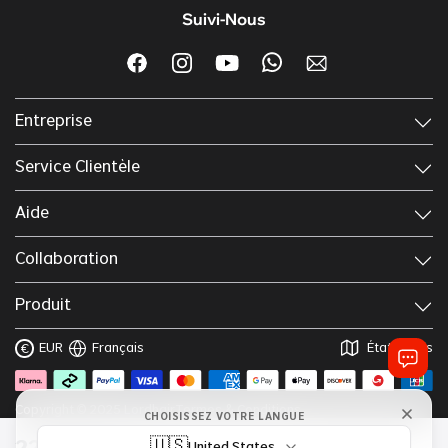
Suivi-Nous
Entreprise
Service Clientèle
Aide
Collaboration
Produit
EUR
Français
États-Unis
€
Copyright © 2025 Lordhair
Termes & Conditions
CHOISISSEZ VOTRE LANGUE
Politique Confidentialité
🇺🇸
United States