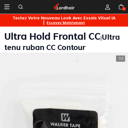
0
s
Testez Votre Nouveau Look Avec Essais Vituel IA
|
Essayez Maintenant
Ultra Hold Frontal CC
Ultra
|
tenu ruban CC Contour
1
2
/