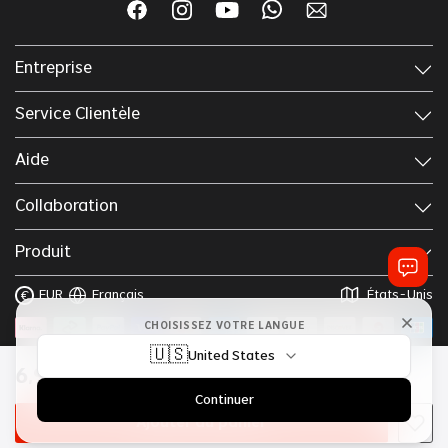
Entreprise
Service Clientèle
Aide
Collaboration
Produit
EUR
Français
États-Unis
€
CHOISISSEZ VOTRE LANGUE
🇺🇸
United States
Copyright © 2025 Lordhair
Termes & Conditions
6
,
90
€
Politique Confidentialité
Continuer
Ajouter au panier