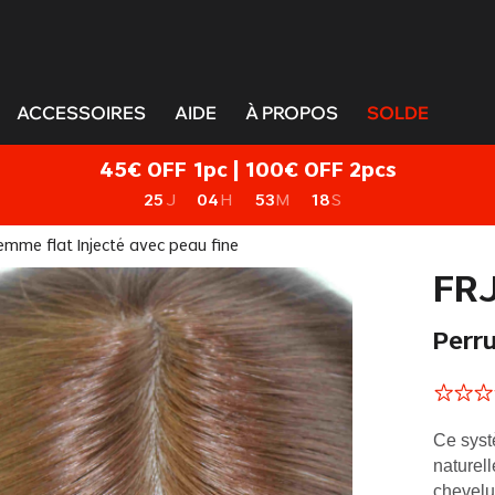
ACCESSOIRES
AIDE
À PROPOS
SOLDE
45€ OFF 1pc | 100€ OFF 2pcs
25
J
04
H
53
M
17
S
emme flat Injecté avec peau fine
FR
Perru
Ce syst
naturel
chevelu.