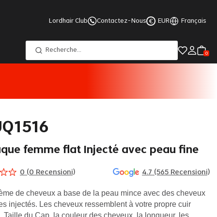
Lordhair Club
Contactez-Nous
EUR
Français
€
Recherche
...
0
JQ1516
que femme flat Injecté avec peau fine
0
(
0
Recensioni)
4.7 (565 Recensioni)
ème de cheveux a base de la peau mince avec des cheveux
les injectés. Les cheveux ressemblent à votre propre cuir
 Taille du Cap, la couleur des cheveux, la longueur, les