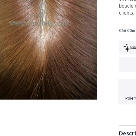
boucle 
clients.
€
66.00
in
Es
Paiem
Descr