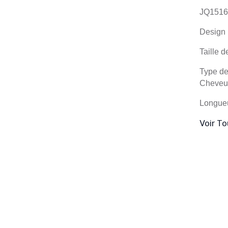
JQ1516 
Design 
Taille d
Type de
Cheveux
Longueu
Voir To