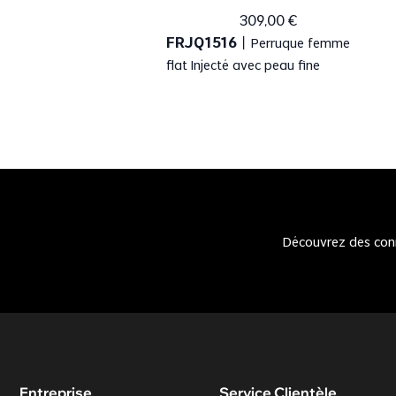
309
,
00
€
FRJQ1516
丨
Perruque femme
flat Injecté avec peau fine
Découvrez des conna
Entreprise
Service Clientèle