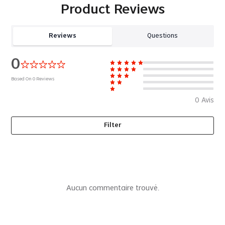
Product Reviews
Reviews
Questions
0
Based On
0
Reviews
0
Avis
Filter
Le système de remplacement de cheveux personnalisé
JQ1202 a une base en dentelle française avec 2,56 cm
pouce de Micro peau transparente tout autour du
Aucun commentaire trouvé.
périmètre. Ce système de remplacement de cheveux est
léger, de poids plume et respirante, la mince couche de
périmètre de Micro peau fournit une bande rendant facile