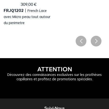
309
,
00
€
FRJQ1202
丨
French Lace
avec Micro peau tout autour
du perimetre
ATTENTION
Découvrez des connaissances exclusives sur les prothèses
capillaires et profitez de promotions spéciales.
Suivi-Nous