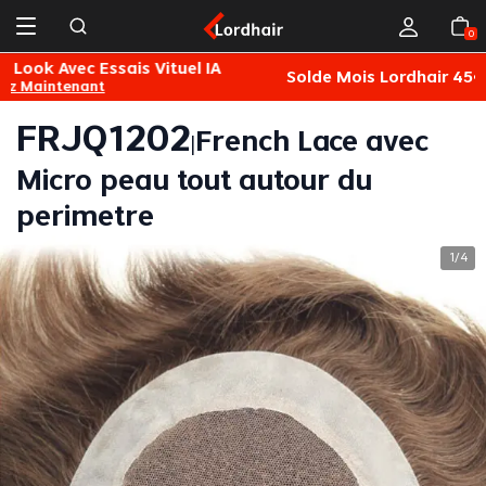
0
Solde Mois Lordhair 45€/1pc 100€/2pcs
Achetez
L
FRJQ1202
French Lace avec
|
Micro peau tout autour du
perimetre
1
4
/