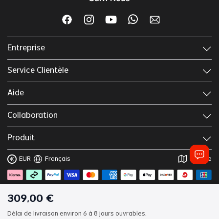
Entreprise
Service Clientèle
Aide
Collaboration
Produit
EUR
Français
France
€
Copyright © 2025 Lordhair
Termes & Conditions
309
,
00
€
Politique Confidentialité
Délai de livraison environ 6 à 8 jours ouvrables.