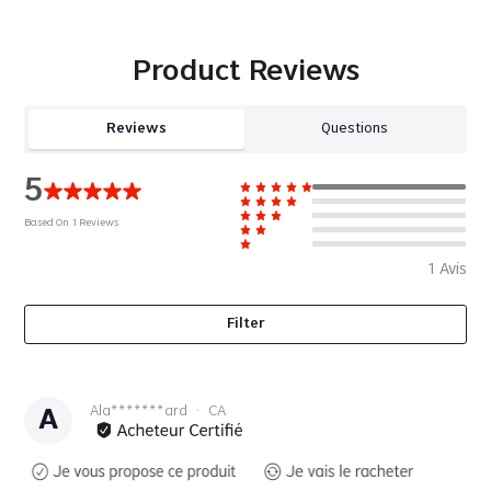
Product Reviews
Reviews
Questions
5
Based On
1
Reviews
1
Avis
Filter
Ala*******ard
·
CA
A