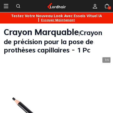
0
s
Testez Votre Nouveau Look Avec Essais Vituel IA
|
Essayez Maintenant
Crayon Marquable
Crayon
|
de précision pour la pose de
prothèses capillaires - 1 Pc
1
6
/