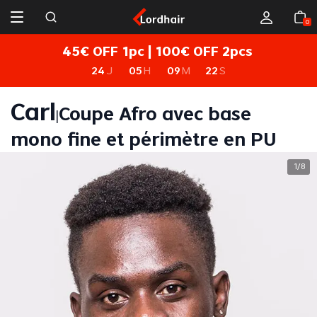
0
45€ OFF 1pc | 100€ OFF 2pcs
24
J
05
H
09
M
22
S
Carl
Coupe Afro avec base
|
mono fine et périmètre en PU
1
8
/