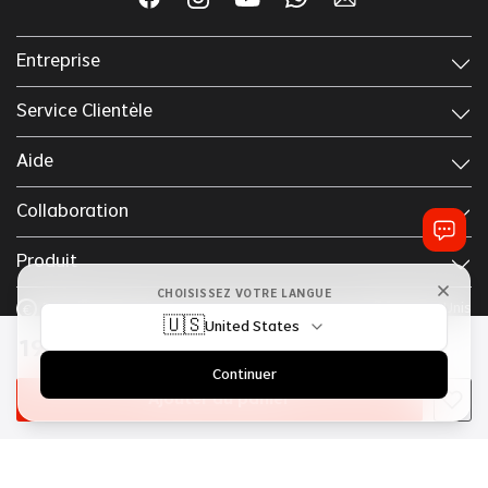
Entreprise
Service Clientèle
Aide
Collaboration
Produit
CHOISISSEZ VOTRE LANGUE
EUR
Français
États-Unis
€
🇺🇸
United States
192
,
00
€
237
,
00
€
Continuer
Copyright © 2025 Lordhair
Termes & Conditions
Politique Confidentialité
Ajouter au panier