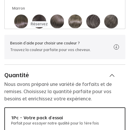
Marron
Réservez
#2
#205
#210
#220
#230
#240
Besoin d'aide pour choisir une couleur ?
Réservez
Réservez
Réservez
Trouvez la couleur parfaite pour vos cheveux.
#250
#280
#3
#305
#310
#320
Quantité
#330
#340
#350
#365
#380
#4
Nous avons préparé une variété de forfaits et de
remises. Choisissez la quantité parfaite pour vos
Réservez
besoins et enrichissez votre expérience.
#405
#4ASH
#410
#420
#430
#440
1Pc - Votre pack d'essai
Parfait pour essayer notre qualité pour la 1ère fois
#450
#5
#520
#540
#565
#580