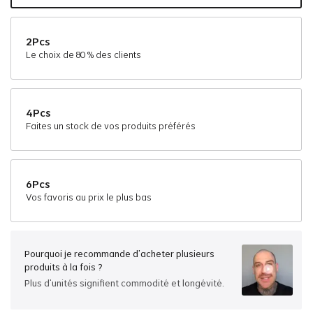
Réservez
2Pcs
#6
#7
#720
#740
#750
#7ASH
Le choix de 80 % des clients
Blonde
4Pcs
Réservez
Faites un stock de vos produits préférés
#17
#18
#22
Gris
6Pcs
Vos favoris au prix le plus bas
Réservez
#60
Pourquoi je recommande d'acheter plusieurs
produits à la fois ?
Plus d'unités signifient commodité et longévité.