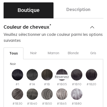
Boutique
Description
*
Couleur de cheveux
Veuillez sélectionner un code couleur parmi les options
suivantes
Noir
Marron
Blonde
Gris
Tous
Noir
Réservez
#1
#1A
#1B
#1B05
#1B10
#1B20
#1B30
#1B40
#1B50
#1B65
#1B80