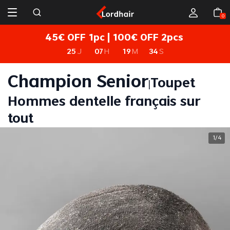
0
45€ OFF 1pc | 100€ OFF 2pcs
25
J
07
H
19
M
34
S
Champion Senior
Toupet
|
Hommes dentelle français sur
tout
1
4
/