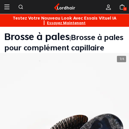
0
is Vituel IA
Solde Mois Lordhair 45€/1pc 100€/2pc
Brosse à pales
Brosse à pales
|
pour complément capillaire
1
6
/