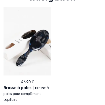
46
,
90
€
Brosse à pales
丨
Brosse à
pales pour complément
capillaire