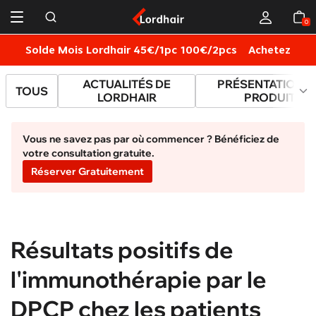
0
Solde Mois Lordhair 45€/1pc 100€/2pcs
Achetez
L
ACTUALITÉS DE
PRÉSENTATION D
TOUS
LORDHAIR
PRODUITS
Vous ne savez pas par où commencer ? Bénéficiez de
votre consultation gratuite.
Réserver Gratuitement
Résultats positifs de
l'immunothérapie par le
DPCP chez les patients