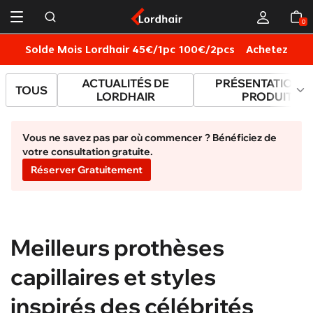
0
Solde Mois Lordhair 45€/1pc 100€/2pcs
Achetez
L
ACTUALITÉS DE
PRÉSENTATION D
TOUS
LORDHAIR
PRODUITS
Vous ne savez pas par où commencer ? Bénéficiez de
votre consultation gratuite.
Réserver Gratuitement
Meilleurs prothèses
capillaires et styles
inspirés des célébrités