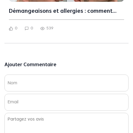
Démangeaisons et allergies : comment
préserver son cuir chevelu avec une
prothèse capillaire hommes ?
0
0
539
Ajouter Commentaire