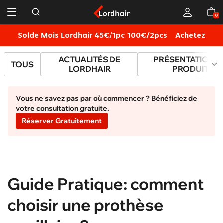
Catalogue Contenu
0
Solde Mois Lordhair 45€/1pc 100€/2pcs
Achetez
L
ACTUALITÉS DE
PRÉSENTATION D
TOUS
LORDHAIR
PRODUITS
Vous ne savez pas par où commencer ? Bénéficiez de
votre consultation gratuite.
Réserver Gratuitement
Guide Pratique: comment
choisir une prothèse